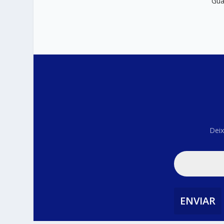
Gua
Deix
ENVIAR