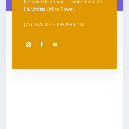
Enseada do do Suá – Condomínio do
Ed. Vitória Office Tower.
(27) 3376-8713 I 99258-6144