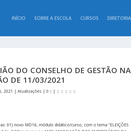
INÍCIO
SOBRE A ESCOLA
CURSOS
DIRETORI
NIÃO DO CONSELHO DE GESTÃO NA
O DE 11/03/2021
5, 2021
|
Atualizações
|
0
|
adas: 01) novo MD16, módulo didático/curso, com o tema “ELEIÇÕES