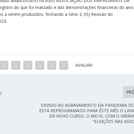
ódulo didático/curso na ASES ASSOCIAÇÃO DOS EMPRESÁRIOS DA
egistro do que foi realizado e das demonstrações financeiras do ano
os a serem produzidos, fechando a Série 2; 05) Revisão do
023;
AVALIAR:
PR
O
DEVIDO AO AGRAVAMENTO DA PANDEMIA DO
ESTÁ REPROGRAMADO PARA ÊSTE MÊS O LA
D0 NOVO CURSO, O MD16, COM O VIBRA
“ELEIÇÕES NAS ASS