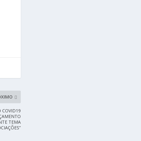
;
ÓXIMO
 COVID19
NÇAMENTO
NTE TEMA
OCIAÇÕES”