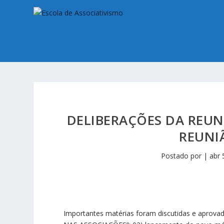
DELIBERAÇÕES DA REU
REUNIÃ
Postado por
|
abr 
Importantes matérias foram discutidas e aprov